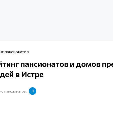
нг пансионатов
йтинг пансионатов и домов п
дей в Истре
о пансионатов:
0