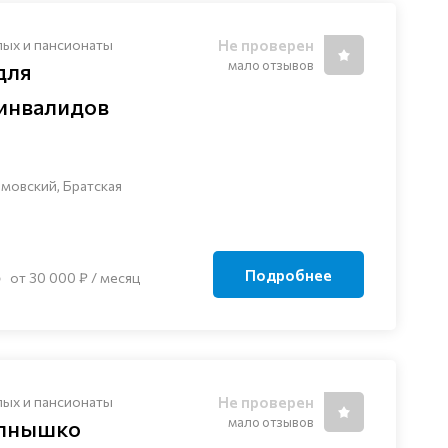
лых и пансионаты
Не проверен
мало отзывов
для
 инвалидов
мовский, Братская
Подробнее
от 30 000 ₽ / месяц
лых и пансионаты
Не проверен
мало отзывов
лнышко