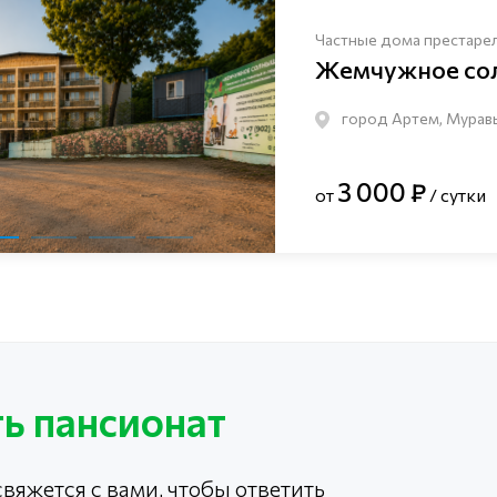
Частные дома престаре
Жемчужное со
город Артем, Мурав
3 000 ₽
от
/ сутки
ь пансионат
вяжется с вами, чтобы ответить