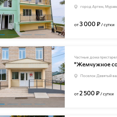
город Артем, Мурав
3 000 ₽
от
/ сутки
Частные дома престаре
"Жемчужное с
Поселок Девятый вал
2 500 ₽
от
/ сутки