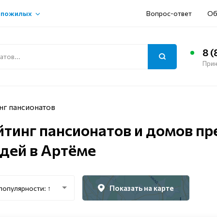
 пожилых
Вопрос-ответ
Об
8 (
Прин
нг пансионатов
йтинг пансионатов и домов п
дей в Артёме
Показать на карте
популярности: ↑