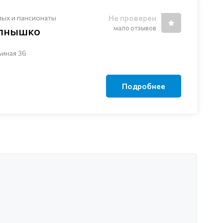
лых и пансионаты
Не проверен
мало отзывов
лнышко
ьиная 36
Подробнее