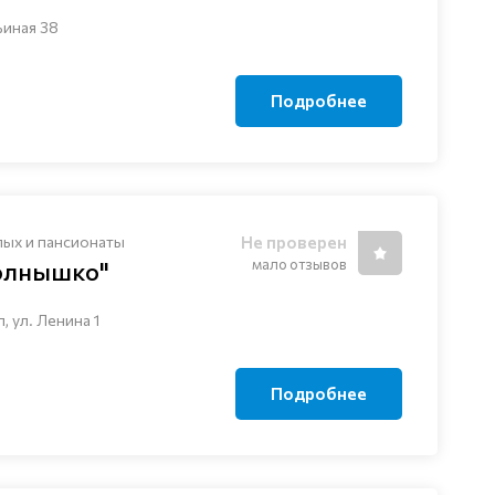
ьиная 38
Подробнее
лых и пансионаты
Не проверен
мало отзывов
олнышко"
, ул. Ленина 1
Подробнее