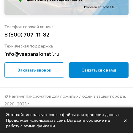
Телефон горячей линии:
8 (800) 707-11-82
Техническая поддержка
info@vsepansionati.ru
Заказать звонок
Связаться с нами
© Рейтинг пансионатов для пожилых людей в вашем городе,
2020–2023 г.
Этот сайт использует cookie файлы для хранения данных.
Политика конфиденциальности
×
Продолжая использовать сайт, Вы даете согласие на
Пользовательское соглашение
работу с этими файлами.