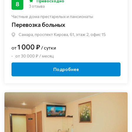
Превосходно
8
3 отзыва
Частные дома престарелых и пансионаты
Перевозка больных
Самара, проспект Кирова, 61, этаж 2, офис 15
1 000 ₽
от
/ сутки
от 30 000 ₽ / месяц
Подробнее