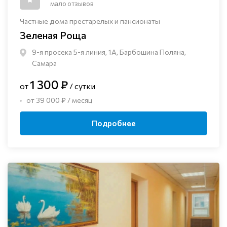
мало отзывов
Частные дома престарелых и пансионаты
Зеленая Роща
9-я просека 5-я линия, 1А, Барбошина Поляна,
Самара
1 300 ₽
от
/ сутки
от 39 000 ₽ / месяц
Подробнее