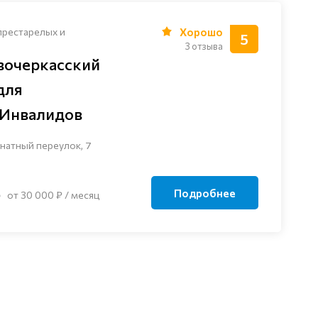
престарелых и
Хорошо
5
3 отзыва
вочеркасский
для
 Инвалидов
натный переулок, 7
Подробнее
от 30 000 ₽ / месяц