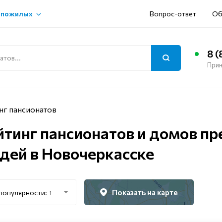
 пожилых
Вопрос-ответ
Об
8 (
Прин
нг пансионатов
йтинг пансионатов и домов п
дей в Новочеркасске
Показать на карте
популярности: ↑