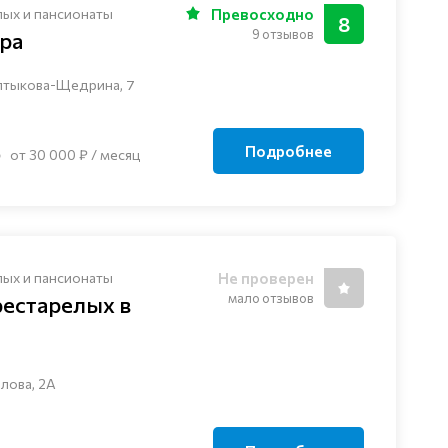
лых и пансионаты
Превосходно
8
9 отзывов
ра
алтыкова-Щедрина, 7
Подробнее
от 30 000 ₽ / месяц
лых и пансионаты
Не проверен
мало отзывов
рестарелых в
алова, 2А