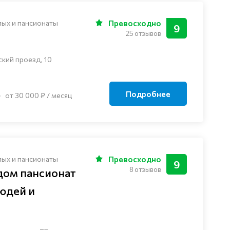
лых и пансионаты
Превосходно
9
25 отзывов
ский проезд, 10
Подробнее
от 30 000 ₽ / месяц
лых и пансионаты
Превосходно
9
8 отзывов
дом пансионат
юдей и