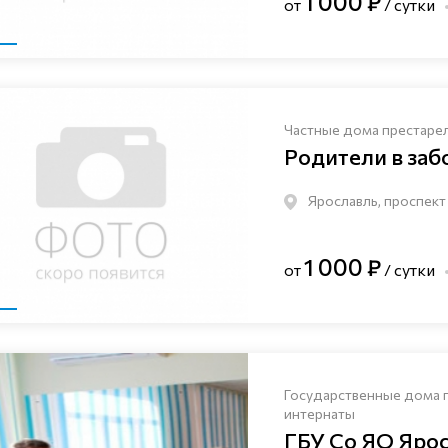
1 000 ₽
от
/ сутки
Частные дома престаре
Родители в заб
Ярославль, проспект
1 000 ₽
от
/ сутки
Государственные дома 
интернаты
ГБУ Со ЯО Яро