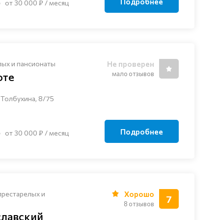
Подробнее
от 30 000 ₽ / месяц
лых и пансионаты
Не проверен
мало отзывов
оте
 Толбухина, 8/75
Подробнее
от 30 000 ₽ / месяц
престарелых и
Хорошо
7
8 отзывов
славский