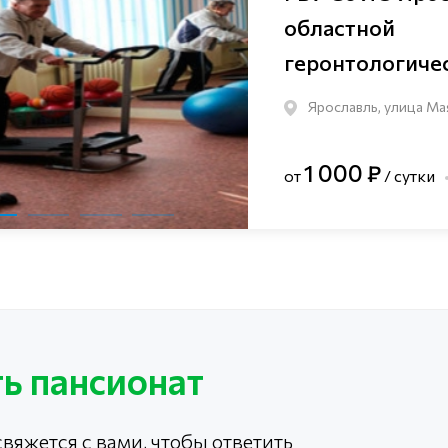
областной
геронтологиче
Ярославль, улица Ма
1 000 ₽
от
/ сутки
ь пансионат
вяжется с вами, чтобы ответить