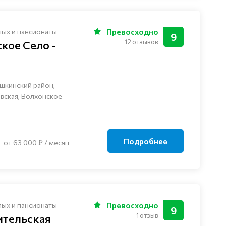
лых и пансионаты
Превосходно
9
12 отзывов
кое Село -
шкинский район,
вская, Волхонское
Подробнее
от 63 000 ₽ / месяц
лых и пансионаты
Превосходно
9
1 отзыв
ительская