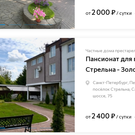
2 000 ₽
от
/ сутки
Частные дома престаре
Пансионат для
Стрельна - Зол
Санкт-Петербург, П
посёлок Стрельна, 
шоссе, 75
2 400 ₽
от
/ сутки