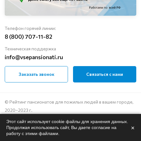
Телефон горячей линии:
8 (800) 707-11-82
Техническая поддержка
info@vsepansionati.ru
Заказать звонок
Связаться с нами
© Рейтинг пансионатов для пожилых людей в вашем городе,
2020–2023 г.
Этот сайт использует cookie файлы для хранения данных.
Политика конфиденциальности
×
Продолжая использовать сайт, Вы даете согласие на
Пользовательское соглашение
работу с этими файлами.