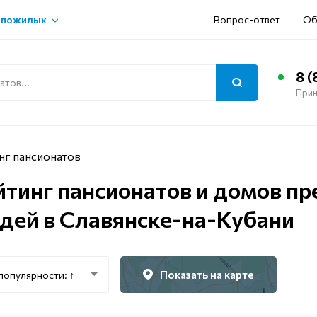
 пожилых
Вопрос-ответ
Об
8 (
Прин
нг пансионатов
йтинг пансионатов и домов п
дей в Славянске-на-Кубани
Показать на карте
популярности: ↑