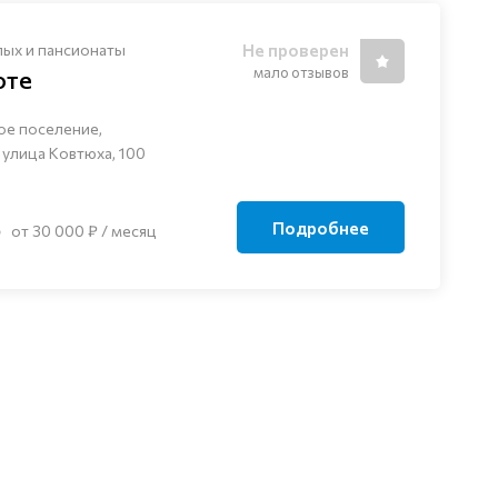
лых и пансионаты
Не проверен
мало отзывов
оте
ое поселение,
 улица Ковтюха, 100
Подробнее
от 30 000 ₽ / месяц