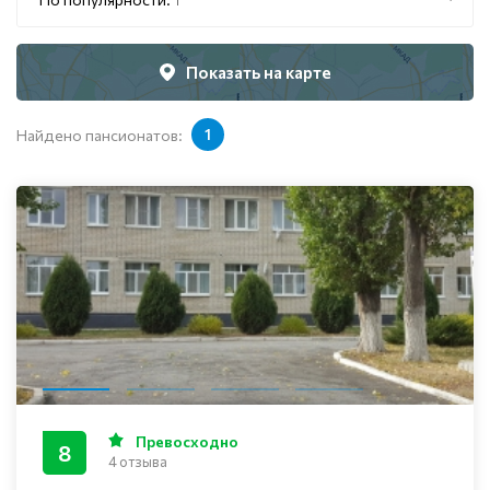
Показать на карте
Найдено пансионатов:
1
Превосходно
8
4 отзыва