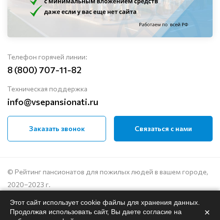
Телефон горячей линии:
8 (800) 707-11-82
Техническая поддержка
info@vsepansionati.ru
Заказать звонок
Связаться с нами
© Рейтинг пансионатов для пожилых людей в вашем городе,
2020–2023 г.
Этот сайт использует cookie файлы для хранения данных.
Политика конфиденциальности
×
Продолжая использовать сайт, Вы даете согласие на
Пользовательское соглашение