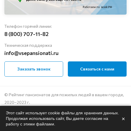
Телефон горячей линии:
8 (800) 707-11-82
Техническая поддержка
info@vsepansionati.ru
Заказать звонок
Связаться с нами
© Рейтинг пансионатов для пожилых людей в вашем городе,
2020–2023 г.
Этот сайт использует cookie файлы для хранения данных.
Политика конфиденциальности
×
Продолжая использовать сайт, Вы даете согласие на
Пользовательское соглашение
работу с этими файлами.