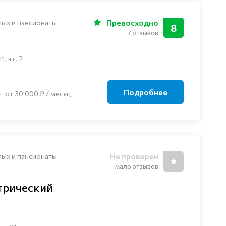
лых и пансионаты
Превосходно
8
7 отзывов
, эт. 2
Подробнее
от 30 000 ₽ / месяц
лых и пансионаты
Не проверен
мало отзывов
трический