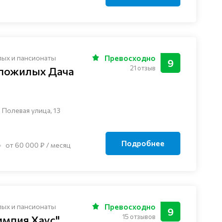
лых и пансионаты
Превосходно
9
21 отзыв
 пожилых Дача
 Полевая улица, 13
Подробнее
от 60 000 ₽ / месяц
лых и пансионаты
Превосходно
9
15 отзывов
импия Хаус"