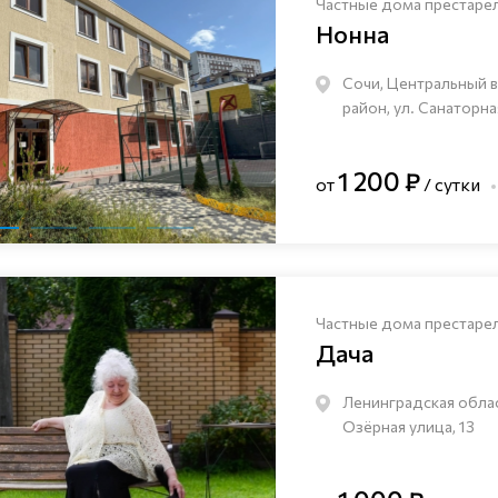
Частные дома престаре
Нонна
Сочи, Центральный 
район, ул. Санаторна
1 200 ₽
от
/ сутки
Частные дома престаре
Дача
Ленинградская облас
Озёрная улица, 13