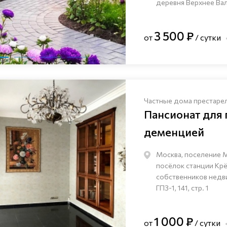
деревня Верхнее Валу
3 500 ₽
от
/ сутки
Частные дома престаре
Пансионат для
деменцией
Москва, поселение 
посёлок станции Кр
собственников нед
ГПЗ-1, 141, стр. 1
1 000 ₽
от
/ сутки