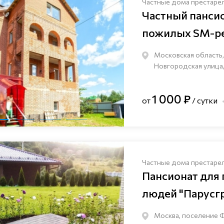
Частные дома престаре
Частный панси
пожилых SM-pe
Московская область,
Новгородская улица,
1 000 ₽
от
/ сутки
Частные дома престаре
Пансионат для
людей "Парусг
Москва, поселение 