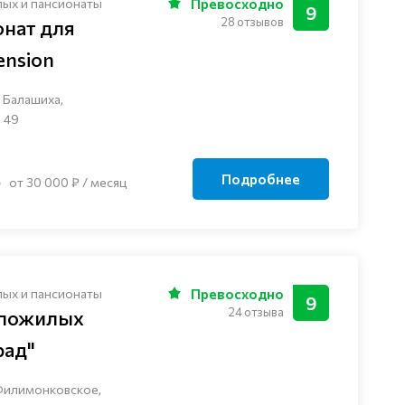
лых и пансионаты
Превосходно
9
28 отзывов
онат для
nsion
 Балашиха,
 49
Подробнее
от 30 000 ₽ / месяц
лых и пансионаты
Превосходно
9
24 отзыва
 пожилых
рад"
Филимонковское,