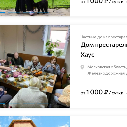
1 000 ₽
от
/ сутки
Частные дома престаре
Дом престаре
Хаус
Московская область,
Железнодорожная ули
1 000 ₽
от
/ сутки