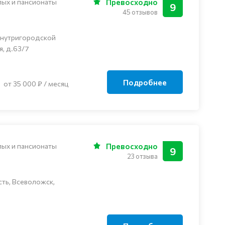
лых и пансионаты
Превосходно
9
45 отзывов
внутригородской
я, д.63/7
Подробнее
от 35 000 ₽ / месяц
лых и пансионаты
Превосходно
9
23 отзыва
ть, Всеволожск,