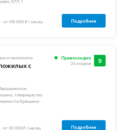
ево, 57/1, 1
Подробнее
от 105 000 ₽ / месяц
лых и пансионаты
Превосходно
9
20 отзывов
 пожилых с
Марушкинское,
ёкшино, товарищество
вижимости Крёкшино
Подробнее
от 30 000 ₽ / месяц