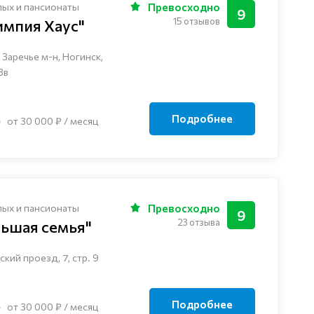
лых и пансионаты
Превосходно
9
15 отзывов
импия Хаус"
Заречье м-н, Ногинск, ​
3в
Подробнее
от 30 000 ₽ / месяц
лых и пансионаты
Превосходно
9
23 отзыва
льшая семья"
кий проезд, 7, стр. 9
Подробнее
от 30 000 ₽ / месяц