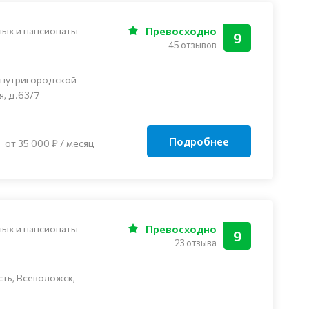
лых и пансионаты
Превосходно
9
45 отзывов
внутригородской
я, д.63/7
Подробнее
от 35 000 ₽ / месяц
лых и пансионаты
Превосходно
9
23 отзыва
ть, Всеволожск,