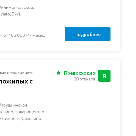
Филимонковское,
ево, 57/1, 1
Подробнее
от 105 000 ₽ / месяц
лых и пансионаты
Превосходно
9
20 отзывов
 пожилых с
Марушкинское,
ёкшино, товарищество
вижимости Крёкшино