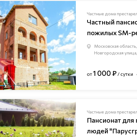
Частные дома престаре
Частный панси
пожилых SM-pe
Московская область,
Новгородская улица,
1 000 ₽
от
/ сутки
Частные дома престаре
Пансионат для
людей "Парусг