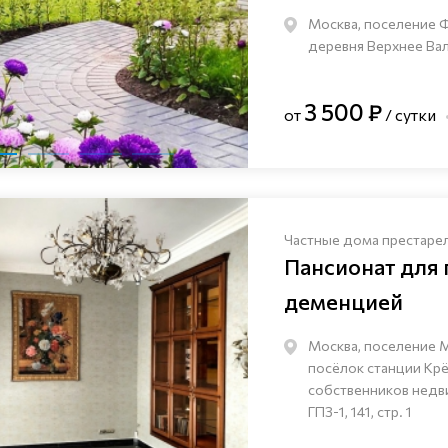
Москва, поселение 
деревня Верхнее Валу
3 500 ₽
от
/ сутки
Частные дома престаре
Пансионат для
деменцией
Москва, поселение 
посёлок станции Кр
собственников нед
ГПЗ-1, 141, стр. 1