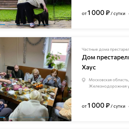
1 000 ₽
от
/ сутки
Частные дома престаре
Дом престаре
Хаус
Московская область,
Железнодорожная ули
1 000 ₽
от
/ сутки