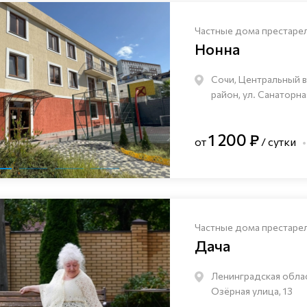
Частные дома престаре
Нонна
Сочи, Центральный 
район, ул. Санаторна
1 200 ₽
от
/ сутки
Частные дома престаре
Дача
Ленинградская облас
Озёрная улица, 13