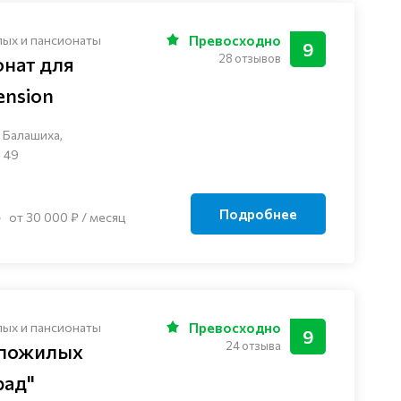
лых и пансионаты
Превосходно
9
28 отзывов
онат для
nsion
 Балашиха,
 49
Подробнее
от 30 000 ₽ / месяц
лых и пансионаты
Превосходно
9
24 отзыва
 пожилых
рад"