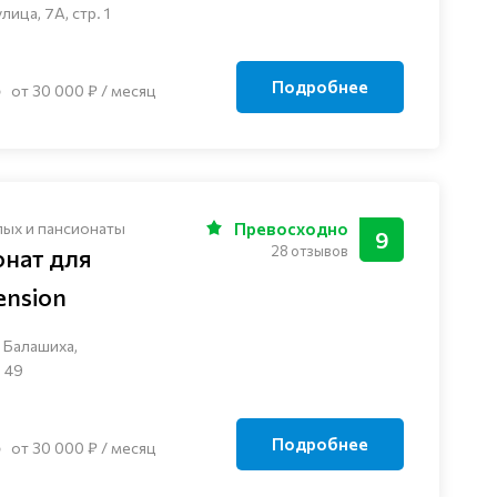
ца, 7А, стр. 1
Подробнее
от 30 000 ₽ / месяц
лых и пансионаты
Превосходно
9
28 отзывов
онат для
nsion
 Балашиха,
 49
Подробнее
от 30 000 ₽ / месяц