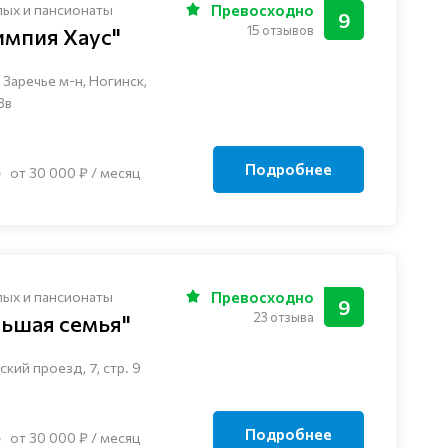
лых и пансионаты
Превосходно
9
15 отзывов
импия Хаус"
Заречье м-н, Ногинск, ​
3в
Подробнее
от 30 000 ₽ / месяц
лых и пансионаты
Превосходно
9
23 отзыва
льшая семья"
кий проезд, 7, стр. 9
Подробнее
от 30 000 ₽ / месяц