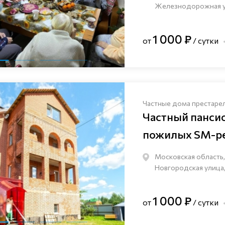
Железнодорожная ули
1 000 ₽
от
/ сутки
Частные дома престаре
Частный панси
пожилых SM-pe
Московская область,
Новгородская улица,
1 000 ₽
от
/ сутки