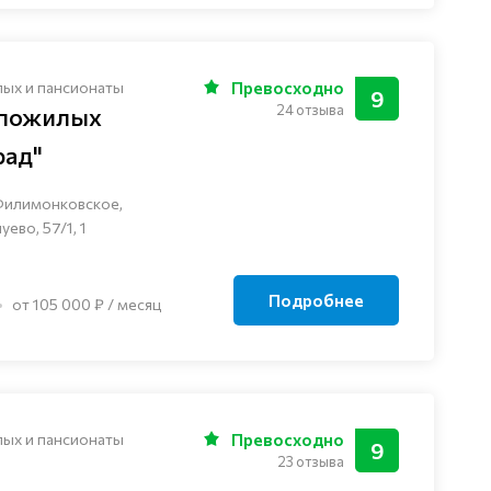
лых и пансионаты
Превосходно
9
24 отзыва
 пожилых
рад"
Филимонковское,
ево, 57/1, 1
Подробнее
от 105 000 ₽ / месяц
лых и пансионаты
Превосходно
9
23 отзыва