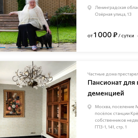
Ленинградская облас
Озёрная улица, 13
1 000 ₽
от
/ сутки
Частные дома престаре
Пансионат для
деменцией
Москва, поселение 
посёлок станции Кр
собственников нед
ГПЗ-1, 141, стр. 1