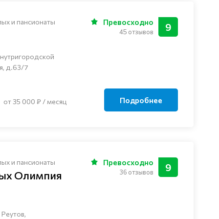
лых и пансионаты
Превосходно
9
45 отзывов
внутригородской
я, д.63/7
Подробнее
от 35 000 ₽ / месяц
лых и пансионаты
Превосходно
9
36 отзывов
лых Олимпия
 Реутов,