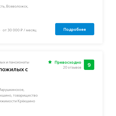
ть, Всеволожск,
Подробнее
от 30 000 ₽ / месяц
лых и пансионаты
Превосходно
9
20 отзывов
 пожилых с
Марушкинское,
ёкшино, товарищество
вижимости Крёкшино