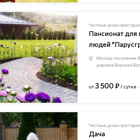
Частные дома престаре
Пансионат для
людей "Парусг
Москва, поселение 
деревня Верхнее Валу
3 500 ₽
от
/ сутки
Частные дома престаре
Дача