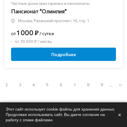
Частные дома престарелых и пансионаты
Пансионат "Олимпия"
Москва, Рязанский проспект, 16, стр. 1
1 000 ₽
от
/ сутки
от 30 000 ₽ / месяц
Подробнее
2
3
4
5
6
7
8
9
››
…
Этот сайт использует cookie файлы для хранения данных.
×
Продолжая использовать сайт, Вы даете согласие на
работу с этими файлами.
Поможем
подобрать