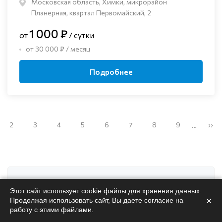
Московская область, Химки, микрорайон
Планерная, квартал Первомайский, 2
1 000 ₽
от
/ сутки
от 30 000 ₽ / месяц
Подробнее
2
3
4
5
6
7
8
9
››
…
Поможем
подобрать
Этот сайт использует cookie файлы для хранения данных.
×
Продолжая использовать сайт, Вы даете согласие на
пансионат
работу с этими файлами.