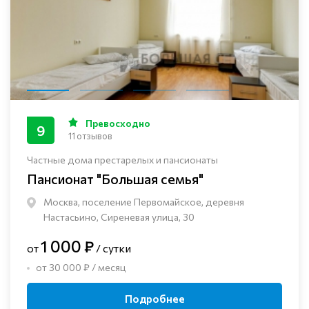
Превосходно
9
11 отзывов
Частные дома престарелых и пансионаты
Пансионат "Большая семья"
Москва, поселение Первомайское, деревня
Настасьино, Сиреневая улица, 30
1 000 ₽
от
/ сутки
от 30 000 ₽ / месяц
Подробнее