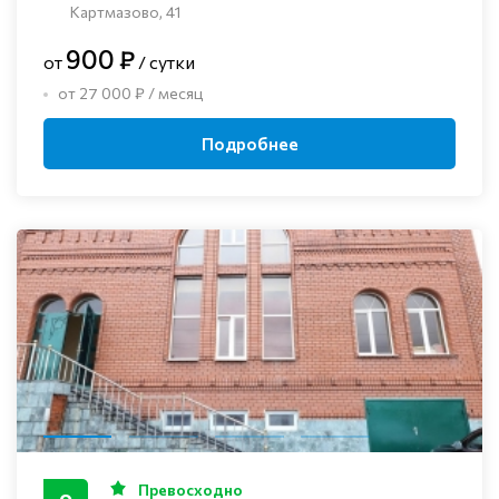
Картмазово, 41
900 ₽
от
/ сутки
от 27 000 ₽ / месяц
Подробнее
Превосходно