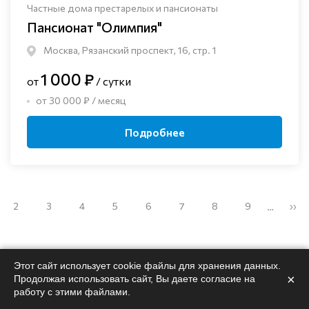
Частные дома престарелых и пансионаты
Пансионат "Олимпия"
Москва, Рязанский проспект, 16, стр. 1
1 000 ₽
от
/ сутки
от 30 000 ₽ / месяц
Подробнее
2
3
4
5
6
7
8
9
››
…
Этот сайт использует cookie файлы для хранения данных.
×
Продолжая использовать сайт, Вы даете согласие на
работу с этими файлами.
Поможем
подобрать