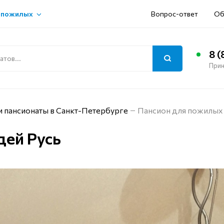
 пожилых
Вопрос-ответ
Об
8 (
Прин
и пансионаты в Санкт-Петербурге
Пансион для пожилых
дей Русь