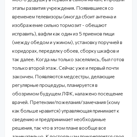
этапы развития учреждения. Появившиеся со
временем телевизоры (иногда сбоит антенна и
изображение сильно тормозит - обещают
исправить), вафли как один из 5 приемов пищи
(между обедом и ужином), установку поручней в
коридорах, переделку обоев, сборку шкафов и
так далее. Когда мы только заселялись, был готов
только второй этаж. Сейчас уже и первый почти
закончен. Появляются медсестры, делающие
регулярные процедуры, планируется в
обозримом будущем ЛФК, налажено посещение
врачей. Претензии/пожелания/замечания (кому
как больше нравится) управляющая принимает к
сведению и предпринимает необходимые
решения, так что в этом плане вообще все
замечательно. К постояльцам прикрепляется своя