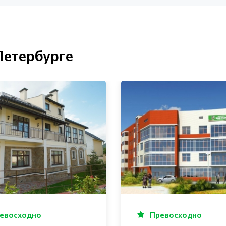
Петербурге
евосходно
Превосходно