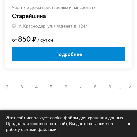
Частные дома престарелых и пансионаты
Старейшина
г. Краснодар, ул. Фадеева д. 124/1
850 ₽
от
/ сутки
Подробнее
2
3
4
5
6
7
8
9
››
…
Этот сайт использует cookie файлы для хранения данных.
×
Продолжая использовать сайт, Вы даете согласие на
Поможем
подобрать
работу с этими файлами.