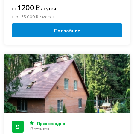
1 200 ₽
от
/ сутки
от 35 000 ₽ / месяц
Подробнее
Превосходно
9
13 отзывов