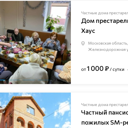
Частные дома престаре
Дом престаре
Хаус
Московская область,
Железнодорожная ули
1 000 ₽
от
/ сутки
Частные дома престаре
Частный панси
пожилых SM-pe