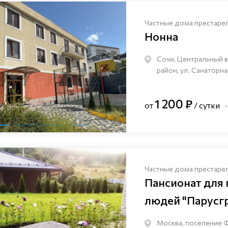
Частные дома престаре
Нонна
Сочи, Центральный 
район, ул. Санаторна
1 200 ₽
от
/ сутки
Частные дома престаре
Пансионат для
людей "Парусг
Москва, поселение 