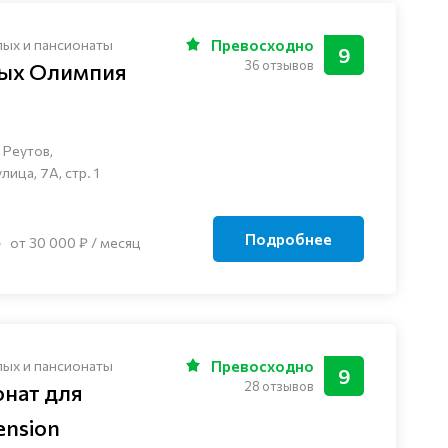
лых и пансионаты
Превосходно
9
36 отзывов
лых Олимпия
 Реутов,
ца, 7А, стр. 1
Подробнее
от 30 000 ₽ / месяц
лых и пансионаты
Превосходно
9
28 отзывов
онат для
nsion