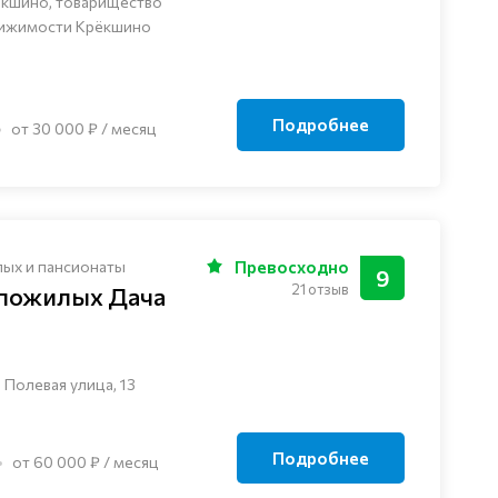
ёкшино, товарищество
вижимости Крёкшино
Подробнее
от 30 000 ₽ / месяц
лых и пансионаты
Превосходно
9
21 отзыв
 пожилых Дача
 Полевая улица, 13
Подробнее
от 60 000 ₽ / месяц