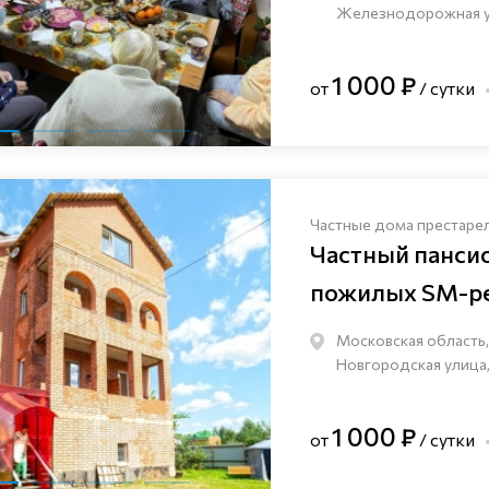
Железнодорожная ули
1 000 ₽
от
/ сутки
Частные дома престаре
Частный панси
пожилых SM-pe
Московская область,
Новгородская улица,
1 000 ₽
от
/ сутки