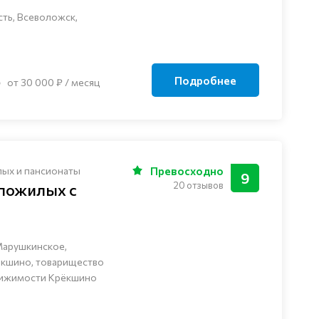
ть, Всеволожск,
Подробнее
от 30 000 ₽ / месяц
лых и пансионаты
Превосходно
9
20 отзывов
 пожилых с
Марушкинское,
ёкшино, товарищество
вижимости Крёкшино