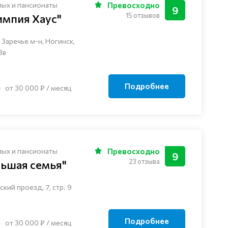
лых и пансионаты
Превосходно
9
15 отзывов
импия Хаус"
Заречье м-н, Ногинск, ​
3в
Подробнее
от 30 000 ₽ / месяц
лых и пансионаты
Превосходно
9
23 отзыва
льшая семья"
кий проезд, 7, стр. 9
Подробнее
от 30 000 ₽ / месяц