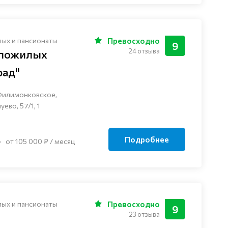
лых и пансионаты
Превосходно
9
24 отзыва
 пожилых
рад"
Филимонковское,
ево, 57/1, 1
Подробнее
от 105 000 ₽ / месяц
лых и пансионаты
Превосходно
9
23 отзыва