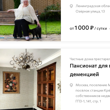
Ленинградская облас
Озёрная улица, 13
1 000 ₽
от
/ сутки
Частные дома престаре
Пансионат для
деменцией
Москва, поселение 
посёлок станции Кр
собственников нед
ГПЗ-1, 141, стр. 1