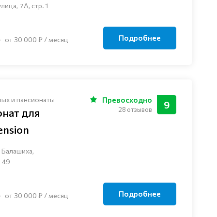
ца, 7А, стр. 1
Подробнее
от 30 000 ₽ / месяц
лых и пансионаты
Превосходно
9
28 отзывов
онат для
nsion
 Балашиха,
 49
Подробнее
от 30 000 ₽ / месяц