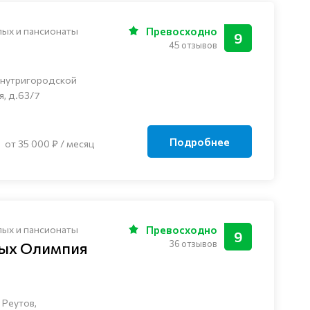
лых и пансионаты
Превосходно
9
45 отзывов
внутригородской
я, д.63/7
Подробнее
от 35 000 ₽ / месяц
лых и пансионаты
Превосходно
9
36 отзывов
лых Олимпия
 Реутов,