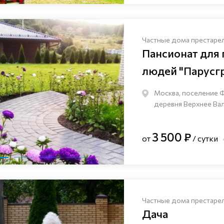
Частные дома престаре
Пансионат для
людей "Парусг
Москва, поселение 
деревня Верхнее Валу
3 500 ₽
от
/ сутки
Частные дома престаре
Дача