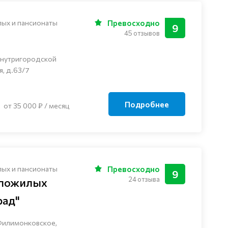
лых и пансионаты
Превосходно
9
45 отзывов
внутригородской
я, д.63/7
Подробнее
от 35 000 ₽ / месяц
лых и пансионаты
Превосходно
9
24 отзыва
 пожилых
рад"
Филимонковское,