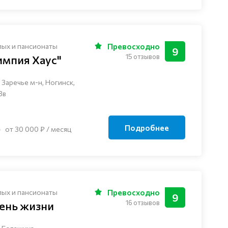
лых и пансионаты
Превосходно
9
15 отзывов
импия Хаус"
Заречье м-н, Ногинск, ​
3в
Подробнее
от 30 000 ₽ / месяц
лых и пансионаты
Превосходно
9
16 отзывов
ень жизни