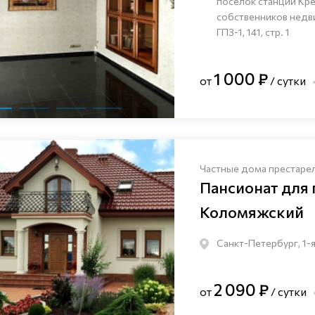
посёлок станции Кр
собственников нед
ГПЗ-1, 141, стр. 1
1 000 ₽
от
/ сутки
Частные дома престаре
Пансионат для
Коломяжский
Санкт-Петербург, 1-я
2 090 ₽
от
/ сутки