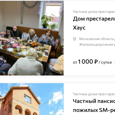
Частные дома престаре
Дом престаре
Хаус
Московская область,
Железнодорожная ули
1 000 ₽
от
/ сутки
Частные дома престаре
Частный панси
пожилых SM-pe