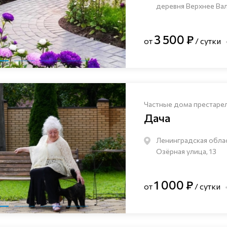
деревня Верхнее Валу
3 500 ₽
от
/ сутки
Частные дома престаре
Дача
Ленинградская облас
Озёрная улица, 13
1 000 ₽
от
/ сутки