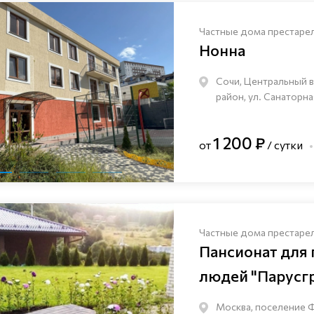
Частные дома престаре
Нонна
Сочи, Центральный 
район, ул. Санаторна
1 200 ₽
от
/ сутки
Частные дома престаре
Пансионат для
людей "Парусг
Москва, поселение 