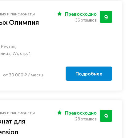
лых и пансионаты
Превосходно
9
36 отзывов
лых Олимпия
 Реутов,
ца, 7А, стр. 1
Подробнее
от 30 000 ₽ / месяц
лых и пансионаты
Превосходно
9
28 отзывов
онат для
nsion