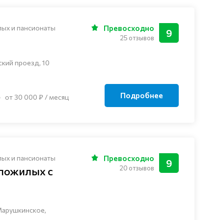
лых и пансионаты
Превосходно
9
25 отзывов
ский проезд, 10
Подробнее
от 30 000 ₽ / месяц
лых и пансионаты
Превосходно
9
20 отзывов
 пожилых с
Марушкинское,