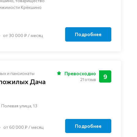
ёкшино, товарищество
вижимости Крёкшино
Подробнее
от 30 000 ₽ / месяц
лых и пансионаты
Превосходно
9
21 отзыв
 пожилых Дача
 Полевая улица, 13
Подробнее
от 60 000 ₽ / месяц