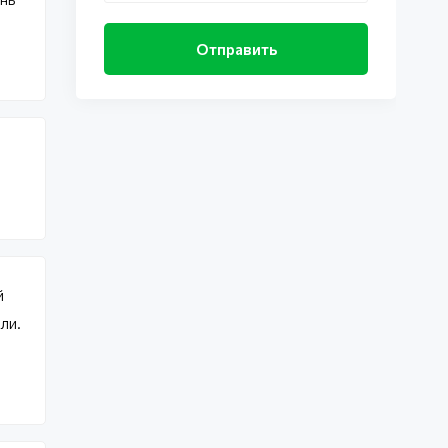
й
ли.