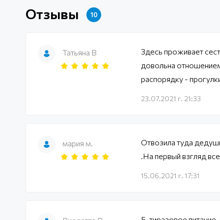
Отзывы
10
Здесь проживает сест
Татьяна В
довольна отношением 
распорядку - прогулки
23.07.2021 г. 21:33
Отвозила туда дедуш
мария м.
.На первый взгляд в
15.06.2021 г. 17:31
5-тиразовое питание,