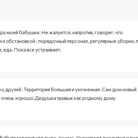
ра моей бабушки. Не жалуется, напротив, говорит, что
и обстановкой : порядочный персонал, регулярные уборки, 
, еда. Пока все устраивает.
ку друзей .Территория большая и ухоженная .Сам дом новый
се очень хорошо.Дедушка привык как родному дому
 бабуля говорит что очень вкусно. Ухаживают аккуратно и оч