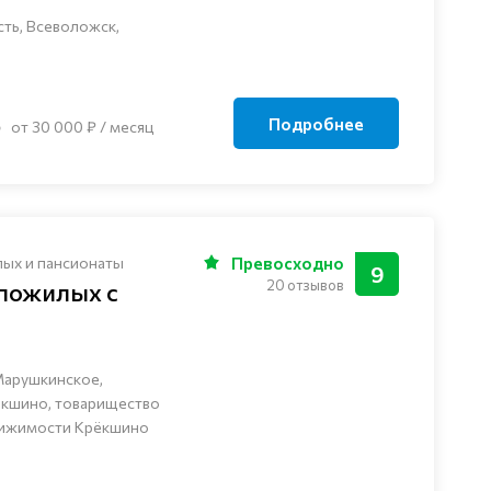
ть, Всеволожск,
Подробнее
от 30 000 ₽ / месяц
лых и пансионаты
Превосходно
9
20 отзывов
 пожилых с
Марушкинское,
ёкшино, товарищество
вижимости Крёкшино