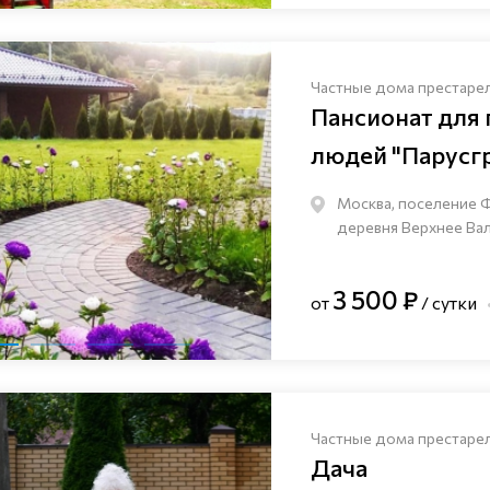
Частные дома престаре
Пансионат для
людей "Парусг
Москва, поселение 
деревня Верхнее Валу
3 500 ₽
от
/ сутки
Частные дома престаре
Дача