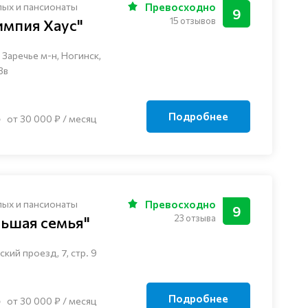
лых и пансионаты
Превосходно
9
15 отзывов
импия Хаус"
Заречье м-н, Ногинск, ​
3в
Подробнее
от 30 000 ₽ / месяц
лых и пансионаты
Превосходно
9
23 отзыва
льшая семья"
кий проезд, 7, стр. 9
Подробнее
от 30 000 ₽ / месяц