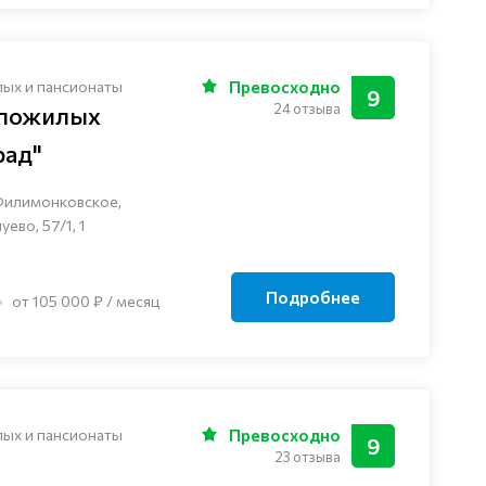
лых и пансионаты
Превосходно
9
24 отзыва
 пожилых
рад"
Филимонковское,
ево, 57/1, 1
Подробнее
от 105 000 ₽ / месяц
лых и пансионаты
Превосходно
9
23 отзыва