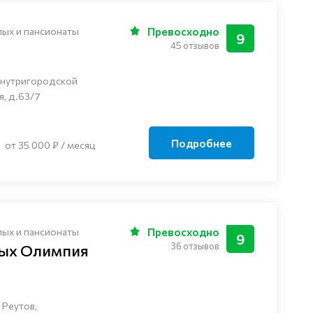
лых и пансионаты
Превосходно
9
45 отзывов
внутригородской
я, д.63/7
Подробнее
от 35 000 ₽ / месяц
лых и пансионаты
Превосходно
9
36 отзывов
лых Олимпия
 Реутов,