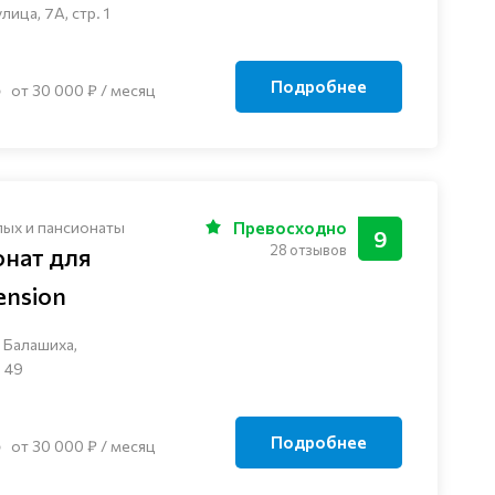
ца, 7А, стр. 1
Подробнее
от 30 000 ₽ / месяц
лых и пансионаты
Превосходно
9
28 отзывов
онат для
nsion
 Балашиха,
 49
Подробнее
от 30 000 ₽ / месяц