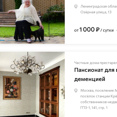
Ленинградская облас
Озёрная улица, 13
1 000 ₽
от
/ сутки
Частные дома престаре
Пансионат для
деменцией
Москва, поселение 
посёлок станции Кр
собственников нед
ГПЗ-1, 141, стр. 1