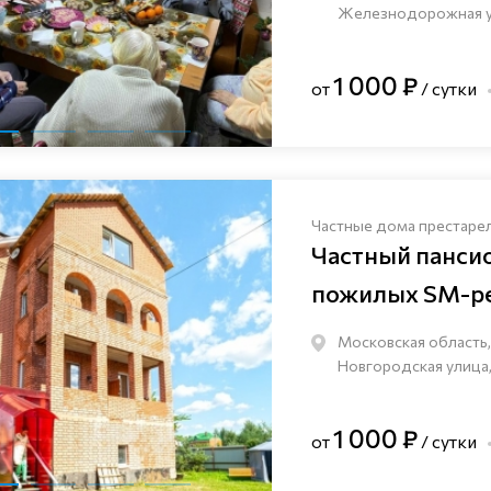
Железнодорожная ули
1 000 ₽
от
/ сутки
Частные дома престаре
Частный панси
пожилых SM-pe
Московская область,
Новгородская улица,
1 000 ₽
от
/ сутки