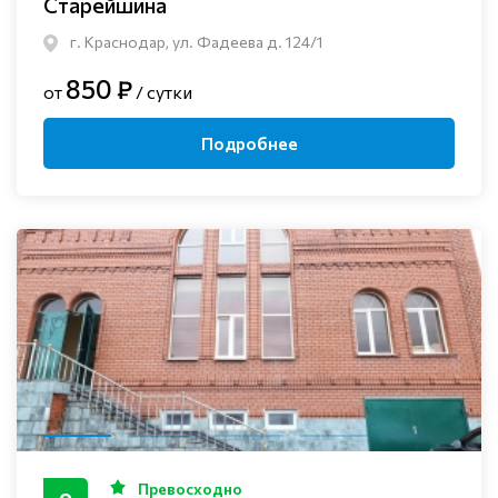
Старейшина
г. Краснодар, ул. Фадеева д. 124/1
850 ₽
от
/ сутки
Подробнее
Превосходно