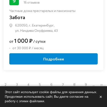
9
16 отзывов
Частные дома престарелых и пансионаты
Забота
620050, г. Екатеринбург,
ул. Начдива Онуфриева, 43
1 000 ₽
от
/ сутки
от 30 000 ₽ / месяц
Подробнее
2
3
4
5
6
7
8
9
››
…
Этот сайт использует cookie файлы для хранения данных.
×
Продолжая использовать сайт, Вы даете согласие на
работу с этими файлами.