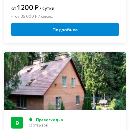
1 200 ₽
от
/ сутки
от 35 000 ₽ / месяц
Подробнее
Превосходно
9
13 отзывов