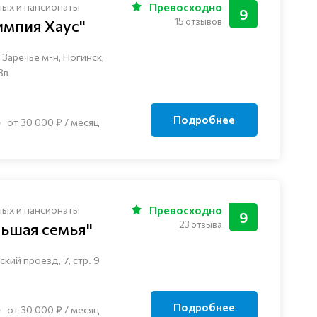
лых и пансионаты
Превосходно
9
15 отзывов
импия Хаус"
Заречье м-н, Ногинск, ​
3в
Подробнее
от 30 000 ₽ / месяц
лых и пансионаты
Превосходно
9
23 отзыва
льшая семья"
кий проезд, 7, стр. 9
Подробнее
от 30 000 ₽ / месяц