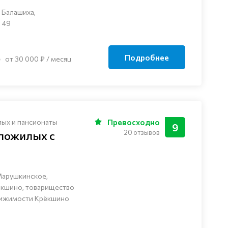
 Балашиха,
 49
Подробнее
от 30 000 ₽ / месяц
лых и пансионаты
Превосходно
9
20 отзывов
 пожилых с
Марушкинское,
ёкшино, товарищество
вижимости Крёкшино