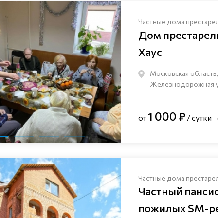
Частные дома престаре
Дом престаре
Хаус
Московская область,
Железнодорожная ули
1 000 ₽
от
/ сутки
Частные дома престаре
Частный панси
пожилых SM-pe