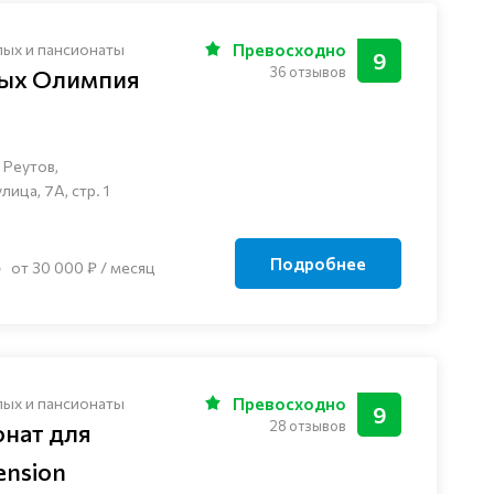
лых и пансионаты
Превосходно
9
36 отзывов
лых Олимпия
 Реутов,
ца, 7А, стр. 1
Подробнее
от 30 000 ₽ / месяц
лых и пансионаты
Превосходно
9
28 отзывов
онат для
nsion