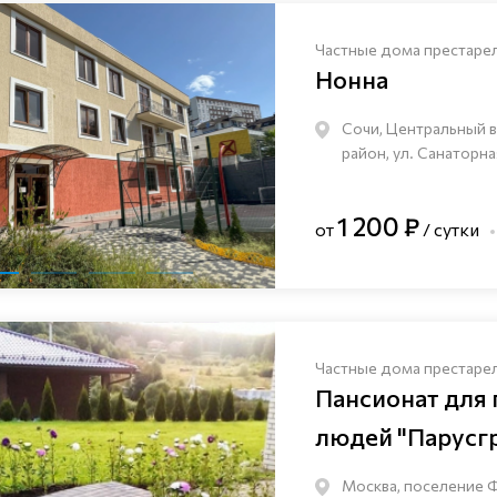
Частные дома престаре
Нонна
Сочи, Центральный 
район, ул. Санаторна
1 200 ₽
от
/ сутки
Частные дома престаре
Пансионат для
людей "Парусг
Москва, поселение 