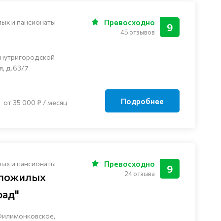
лых и пансионаты
Превосходно
9
45 отзывов
внутригородской
я, д.63/7
Подробнее
от 35 000 ₽ / месяц
лых и пансионаты
Превосходно
9
24 отзыва
 пожилых
рад"
Филимонковское,