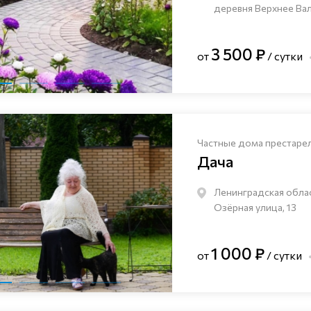
деревня Верхнее Валу
3 500 ₽
от
/ сутки
Частные дома престаре
Дача
Ленинградская облас
Озёрная улица, 13
1 000 ₽
от
/ сутки