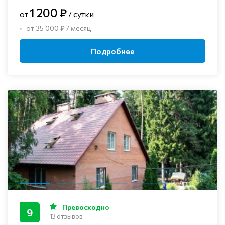
1 200 ₽
от
/ сутки
от 35 000 ₽ / месяц
Подробнее
Превосходно
9
13 отзывов