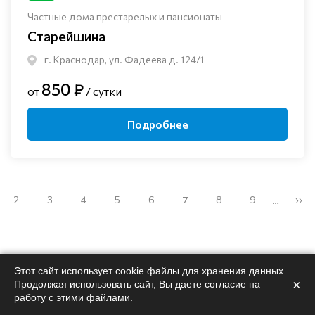
Частные дома престарелых и пансионаты
Старейшина
г. Краснодар, ул. Фадеева д. 124/1
850 ₽
от
/ сутки
Подробнее
2
3
4
5
6
7
8
9
››
…
Этот сайт использует cookie файлы для хранения данных.
×
Продолжая использовать сайт, Вы даете согласие на
Поможем
подобрать
работу с этими файлами.