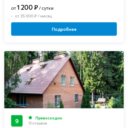
1 200 ₽
от
/ сутки
от 35 000 ₽ / месяц
Подробнее
Превосходно
9
13 отзывов