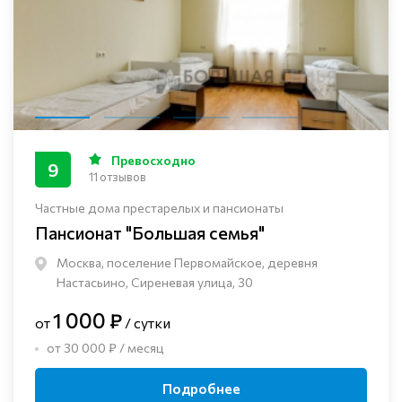
Превосходно
9
11 отзывов
Частные дома престарелых и пансионаты
Пансионат "Большая семья"
Москва, поселение Первомайское, деревня
Настасьино, Сиреневая улица, 30
1 000 ₽
от
/ сутки
от 30 000 ₽ / месяц
Подробнее