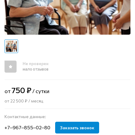
Не проверен
мало отзывов
750 ₽
от
/ сутки
от 22 500 ₽ / месяц
Контактные данные:
+7‒967‒855‒02‒80
Заказать звонок