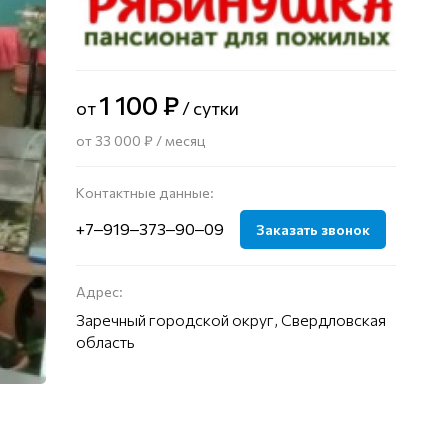
1 100 ₽
от
/ сутки
от 33 000 ₽ / месяц
Контактные данные:
+7‒919‒373‒90‒09
Заказать звонок
Адрес:
Заречный городской округ, Свердловская
область