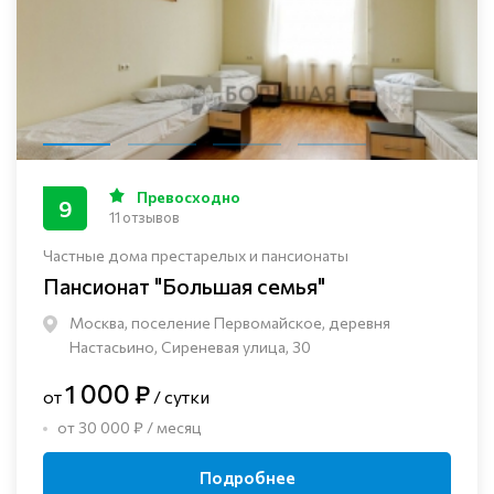
Превосходно
9
11 отзывов
Частные дома престарелых и пансионаты
Пансионат "Большая семья"
Москва, поселение Первомайское, деревня
Настасьино, Сиреневая улица, 30
1 000 ₽
от
/ сутки
от 30 000 ₽ / месяц
Подробнее