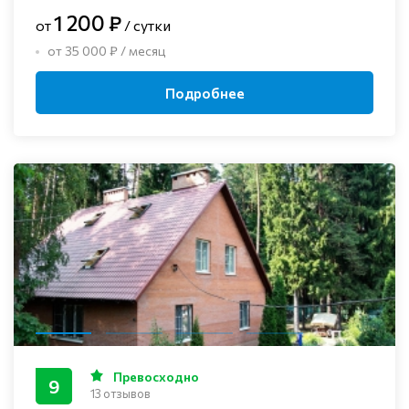
1 200 ₽
от
/ сутки
от 35 000 ₽ / месяц
Подробнее
Превосходно
9
13 отзывов