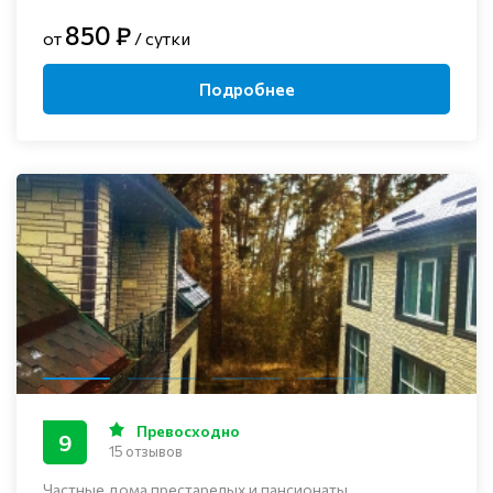
850 ₽
от
/ сутки
Подробнее
Превосходно
9
15 отзывов
Частные дома престарелых и пансионаты