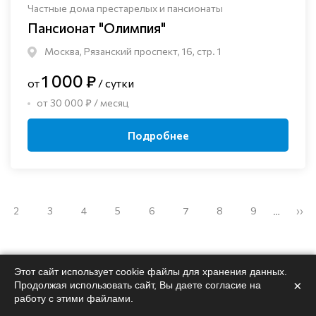
Частные дома престарелых и пансионаты
Пансионат "Олимпия"
Москва, Рязанский проспект, 16, стр. 1
1 000 ₽
от
/ сутки
от 30 000 ₽ / месяц
Подробнее
2
3
4
5
6
7
8
9
››
…
Этот сайт использует cookie файлы для хранения данных.
×
Продолжая использовать сайт, Вы даете согласие на
работу с этими файлами.
Поможем
подобрать