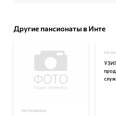
Другие пансионаты в Инте
Не пр
УЗИП
прод
слу
Не проверен