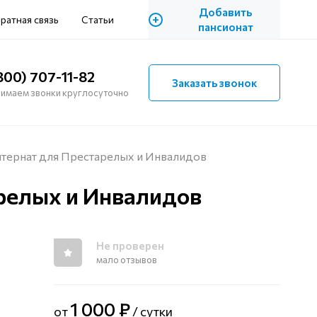
Добавить
+
ратная связь
Статьи
пансионат
800) 707-11-82
Заказать звонок
имаем звонки круглосуточно
тернат для Престарелых и Инвалидов
релых и Инвалидов
Не проверен
мало отзывов
1 000 ₽
от
/ сутки