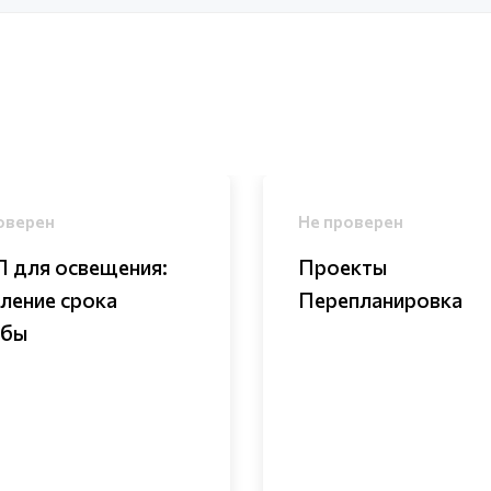
оверен
Не проверен
 для освещения:
Проекты
ление срока
Перепланировка
жбы