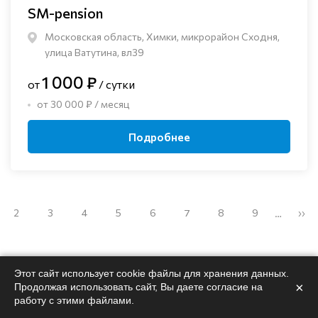
SM-pension
Московская область, Химки, микрорайон Сходня,
улица Ватутина, вл39
1 000 ₽
от
/ сутки
от 30 000 ₽ / месяц
Подробнее
2
3
4
5
6
7
8
9
››
…
Этот сайт использует cookie файлы для хранения данных.
×
Продолжая использовать сайт, Вы даете согласие на
работу с этими файлами.
Поможем
подобрать