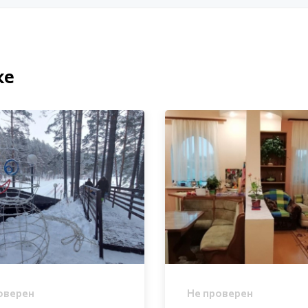
ке
оверен
Не проверен