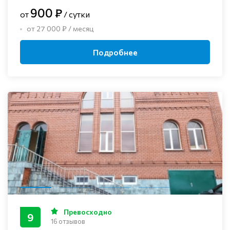
900 ₽
от
/ сутки
от 27 000 ₽ / месяц
Подробнее
Превосходно
9
16 отзывов