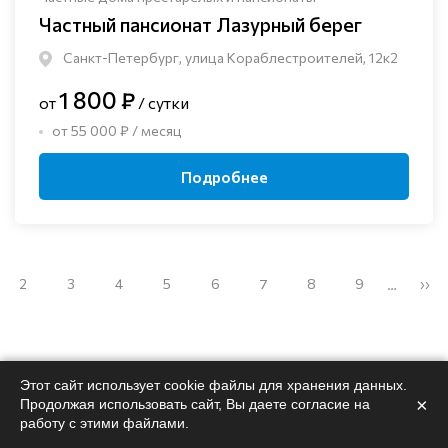
Частный пансионат Лазурный берег
Санкт-Петербург, улица Кораблестроителей, 12к2
1 800 ₽
от
/ сутки
от 55 000 ₽ / месяц
Подробнее
2
3
4
5
6
7
8
9
››
…
Этот сайт использует cookie файлы для хранения данных.
×
Продолжая использовать сайт, Вы даете согласие на
Поможем
подобрать
работу с этими файлами.