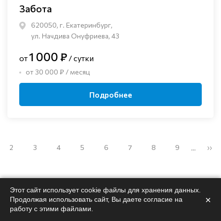
Забота
620050, г. Екатеринбург,
ул. Начдива Онуфриева, 43
1 000 ₽
от
/ сутки
от 30 000 ₽ / месяц
Подробнее
2
3
4
5
6
7
8
9
››
…
Этот сайт использует cookie файлы для хранения данных.
×
Продолжая использовать сайт, Вы даете согласие на
работу с этими файлами.
Поможем
подобрать