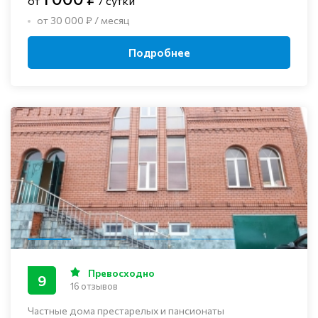
от
/ сутки
от 30 000 ₽ / месяц
Подробнее
Превосходно
9
16 отзывов
Частные дома престарелых и пансионаты