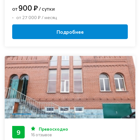
900 ₽
от
/ сутки
от 27 000 ₽ / месяц
Подробнее
Превосходно
9
16 отзывов