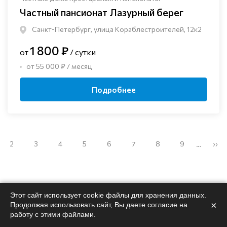
Частный пансионат Лазурный берег
Санкт-Петербург, улица Кораблестроителей, 12к2
1 800 ₽
от
/ сутки
от 55 000 ₽ / месяц
Подробнее
2
3
4
5
6
7
8
9
››
…
Этот сайт использует cookie файлы для хранения данных.
×
Продолжая использовать сайт, Вы даете согласие на
Поможем
подобрать
работу с этими файлами.