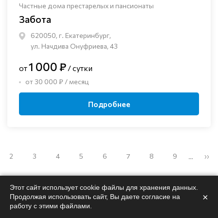
Частные дома престарелых и пансионаты
Забота
620050, г. Екатеринбург,
ул. Начдива Онуфриева, 43
1 000 ₽
от
/ сутки
от 30 000 ₽ / месяц
Подробнее
2
3
4
5
6
7
8
9
››
…
Этот сайт использует cookie файлы для хранения данных.
×
Продолжая использовать сайт, Вы даете согласие на
работу с этими файлами.