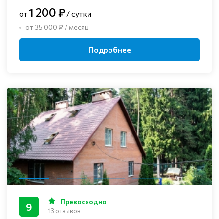
1 200 ₽
от
/ сутки
от 35 000 ₽ / месяц
Подробнее
Превосходно
9
13 отзывов