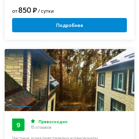
850 ₽
от
/ сутки
Подробнее
Превосходно
9
15 отзывов
Частные дома престарелых и пансионаты