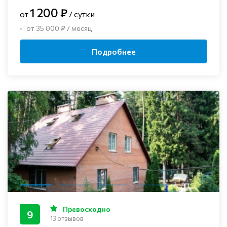
1 200 ₽
от
/ сутки
от 35 000 ₽ / месяц
Подробнее
Превосходно
9
13 отзывов