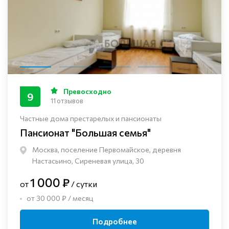
Превосходно
9
11 отзывов
Частные дома престарелых и пансионаты
Пансионат "Большая семья"
Москва, поселение Первомайское, деревня
Настасьино, Сиреневая улица, 30
1 000 ₽
от
/ сутки
от 30 000 ₽ / месяц
Подробнее