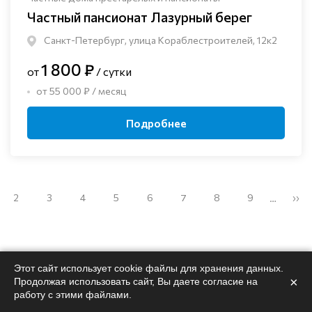
Частный пансионат Лазурный берег
Санкт-Петербург, улица Кораблестроителей, 12к2
1 800 ₽
от
/ сутки
от 55 000 ₽ / месяц
Подробнее
2
3
4
5
6
7
8
9
››
…
Этот сайт использует cookie файлы для хранения данных.
×
Продолжая использовать сайт, Вы даете согласие на
Поможем
подобрать
работу с этими файлами.