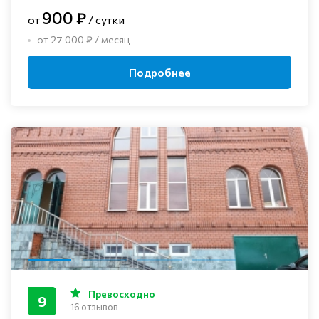
900 ₽
от
/ сутки
от 27 000 ₽ / месяц
Подробнее
Превосходно
9
16 отзывов