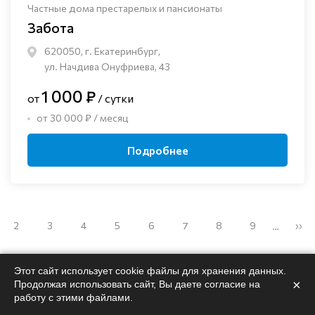
Частные дома престарелых и пансионаты
Забота
620050, г. Екатеринбург,
ул. Начдива Онуфриева, 43
1 000 ₽
от
/ сутки
от 30 000 ₽ / месяц
Подробнее
2
3
4
5
6
7
8
9
››
…
Этот сайт использует cookie файлы для хранения данных.
×
Продолжая использовать сайт, Вы даете согласие на
работу с этими файлами.