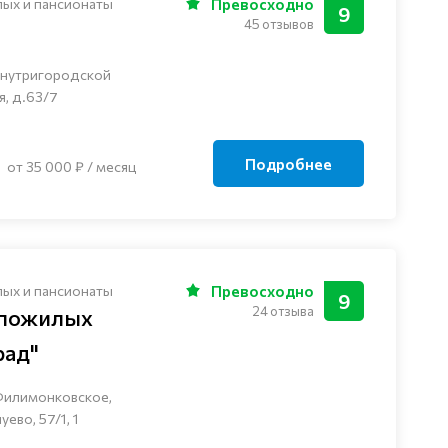
лых и пансионаты
Превосходно
9
45 отзывов
внутригородской
я, д.63/7
Подробнее
от 35 000 ₽ / месяц
лых и пансионаты
Превосходно
9
24 отзыва
 пожилых
рад"
Филимонковское,
ево, 57/1, 1