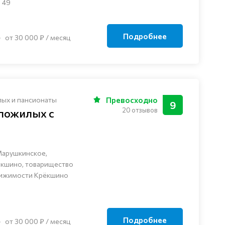
 49
Подробнее
от 30 000 ₽ / месяц
лых и пансионаты
Превосходно
9
20 отзывов
 пожилых с
Марушкинское,
ёкшино, товарищество
вижимости Крёкшино
Подробнее
от 30 000 ₽ / месяц