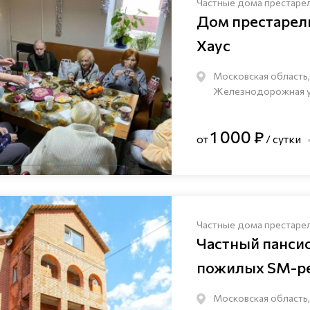
Частные дома престаре
Дом престаре
Хаус
Московская область,
Железнодорожная ули
1 000 ₽
от
/ сутки
Частные дома престаре
Частный панси
пожилых SM-pe
Московская область,