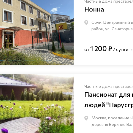
Частные дома престаре
Нонна
Сочи, Центральный 
район, ул. Санаторна
1 200 ₽
от
/ сутки
Частные дома престаре
Пансионат для
людей "Парусг
Москва, поселение 
деревня Верхнее Валу