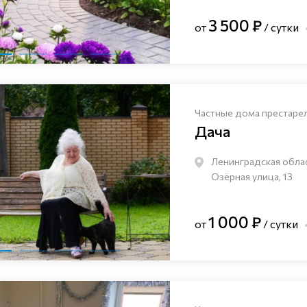
3 500 ₽
от
/ сутки
Частные дома престаре
Дача
Ленинградская облас
Озёрная улица, 13
1 000 ₽
от
/ сутки