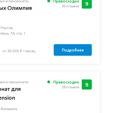
лых и пансионаты
Превосходно
9
36 отзывов
лых Олимпия
 Реутов,
ца, 7А, стр. 1
Подробнее
от 30 000 ₽ / месяц
лых и пансионаты
Превосходно
9
28 отзывов
онат для
nsion
 Балашиха,