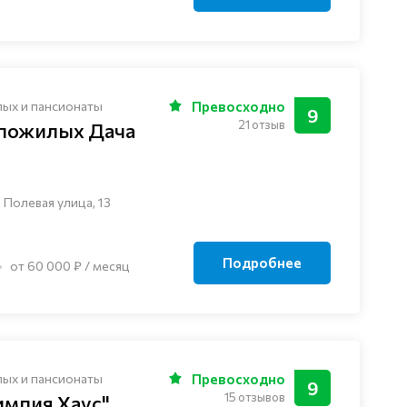
лых и пансионаты
Превосходно
9
21 отзыв
 пожилых Дача
 Полевая улица, 13
Подробнее
от 60 000 ₽ / месяц
лых и пансионаты
Превосходно
9
15 отзывов
импия Хаус"