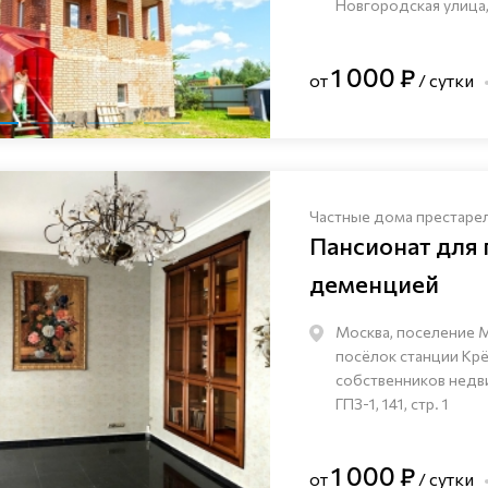
Новгородская улица,
1 000 ₽
от
/ сутки
Частные дома престаре
Пансионат для
деменцией
Москва, поселение 
посёлок станции Кр
собственников нед
ГПЗ-1, 141, стр. 1
1 000 ₽
от
/ сутки