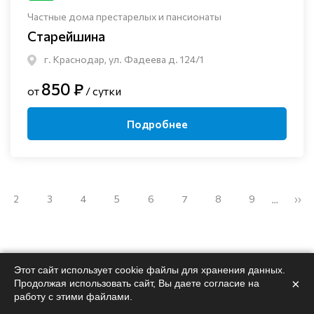
Частные дома престарелых и пансионаты
Старейшина
г. Краснодар, ул. Фадеева д. 124/1
850 ₽
от
/ сутки
Подробнее
2
3
4
5
6
7
8
9
››
…
Этот сайт использует cookie файлы для хранения данных.
×
Продолжая использовать сайт, Вы даете согласие на
Поможем
подобрать
работу с этими файлами.